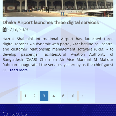
Dhaka Airport launches three digital services
27 July 2023
Hazrat Shahjalal International Airport has launched three
digital services – a dynamic web portal, 24/7 hotline call centre,
and customer relationship management software (CRM) – to
develop passenger facilities.Civil Aviation Authority of
Bangladesh (CAAB) Chairman Air Vice Marshal M Mafidur
Rahman inaugurated the services yesterday as the chief guest
at
...
read more
3
‹
1
2
4
5
6
›
Contact Us