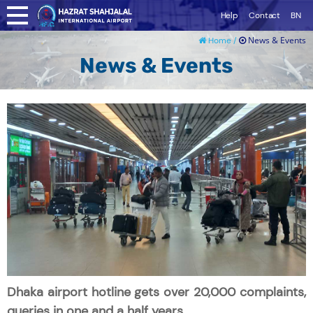
Help
Contact
BN
News & Events
Home /
News & Events
Dhaka airport hotline gets over 20,000 complaints,
queries in one and a half years