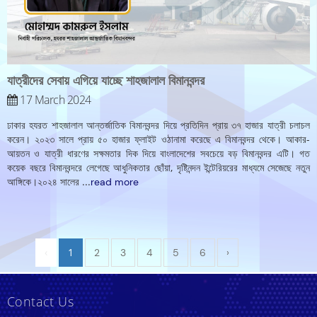
যাত্রীদের সেবায় এগিয়ে যাচ্ছে শাহজালাল বিমানবন্দর
17 March 2024
ঢাকার হযরত শাহজালাল আন্তর্জাতিক বিমানবন্দর দিয়ে প্রতিদিন প্রায় ৩৭ হাজার যাত্রী চলাচল
করেন। ২০২৩ সালে প্রায় ৫০ হাজার ফ্লাইট ওঠানামা করেছে এ বিমানবন্দর থেকে। আকার-
আয়তন ও যাত্রী ধারণের সক্ষমতার দিক দিয়ে বাংলাদেশের সবচেয়ে বড় বিমানবন্দর এটি। গত
কয়েক বছরে বিমানবন্দরে লেগেছে আধুনিকতার ছোঁয়া, দৃষ্টিনন্দন ইন্টেরিয়রের মাধ্যমে সেজেছে নতুন
আঙ্গিকে।২০২৪ সালের
...
read more
‹
1
2
3
4
5
6
›
Contact Us