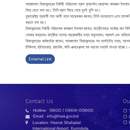
শাহজালাল বিমানবন্দরের নির্বাহী পরিচালক গ্রুপ ক্যাপ্টেন মোহাম্মদ কামরুল ইসল
নিয়ে যেতে বলা হয়। তিনি ব্যাগ ফিরে পেয়ে খুবই খুশি হন।
যুক্তরাষ্ট্র প্রবাসী শাহ আলী নামে আরেকজন জানান, তিনি বাংলাদেশে এসে তাৎ
করতে বলা হয়।
বিমানবন্দরের নির্বাহী পরিচালক কামরুল ইসলাম জানান, যাত্রীসেবায় সর্বোচ্চ মান 
পেজের মাধ্যমেও যাত্রীরা তাদের প্রয়োজনীয় তথ্য অনুসন্ধান, পরামর্শ এবং অভি
বিমানবন্দরের কর্মকর্তারা জানান, শাহজালাল বিমানবন্দরের সব ফ্লাইটের তথ্য, আগ
চিকিৎসা, হুইলচেয়ার, ব্যাংকিং, মানি এক্সচেঞ্জসহ সব ধরনের তথ্যই পাওয়া যাচ্ছে।
External Link
Contact Us
Ou
Hotline:
13600
/ 09614-013600
T
Email:
info@hsia.gov.bd
L
Location: Hazrat Shahjalal
P
International Airport, Kurmitola,