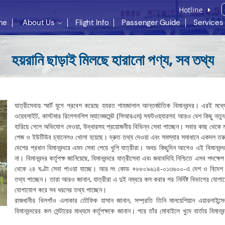
Hotline
me
About Us
Flight Info
Passenger Guide
Services
হয়রানি ছাড়াই মিলছে হারানো পণ্য, সব তথ্য
যাত্রীসেবায় স্মার্ট যুগে প্রবেশ করেছে হযরত শাহজালাল আন্তর্জাতিক বিমানবন্দর। এরই ম
ওয়েবসাইট, কাস্টমার রিলেশনশিপ ম্যানেজমেন্ট (সিআরএম) সফটওয়্যারসহ আরও বেশ কিছু নতুন স
হারিয়ে গেলে অভিযোগ দেওয়া, উদ্ধারসহ প্রয়োজনীয় বিভিন্ন সেবা পাচ্ছেন। সবার কাছ থেকে
পেজ ও ইউটিউব চ্যানেলও খোলা হয়েছে। দ্রুত তথ্য দেওয়া এবং সমস্যার সমাধানে একদল তরু
দেশের প্রধান বিমানবন্দরে এমন সেবা পেয়ে খুশি যাত্রীরা। অথচ কিছুদিন আগেও এই বিমানবন
না। বিমানবন্দর কর্তৃপক্ষ জানিয়েছে, বিমানবন্দরে যাত্রীসেবা এবং জবাবদিহি নিশ্চিতে এসব 
থেকে ২৪ ঘণ্টা সেবা পাওয়া যাচ্ছে। আর লং কোড +৮৮০৯৬১৪-০১৩৬০০-এ দেশ ও বিদেশ থে
তথ্য পাচ্ছেন। তারা আরও জানান, যাত্রীরা এ দুই নম্বরে কল করার পর নির্দিষ্ট বিভাগের যোগ
যোগাযোগ করে সব ধরনের তথ্য পাচ্ছেন।
রাজধানীর খিলগাঁও এলাকার তৌফিক হাসান জানান, সম্প্রতি তিনি মালয়েশিয়ান এয়ারলাইন্স
বিমানবন্দরের কল সেন্টারের মাধ্যমে কর্তৃপক্ষকে জানান। পরে তাঁর মোবাইলে খুদে বার্তায় বিমা