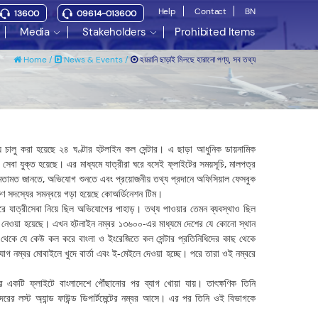
Help
Contact
BN
13600
09614-013600
Media
Stakeholders
Prohibited Items
হয়রানি ছাড়াই মিলছে হারানো পণ্য, সব তথ্য
Home /
News & Events /
ধ্যে চালু করা হয়েছে ২৪ ঘণ্টার হটলাইন কল সেন্টার। এ ছাড়া আধুনিক ডায়নামিক
েবা যুক্ত হয়েছে। এর মাধ্যমে যাত্রীরা ঘরে বসেই ফ্লাইটের সময়সূচি, মালপত্র
 মতামত জানতে, অভিযোগ শুনতে এবং প্রয়োজনীয় তথ্য প্রদানে অফিসিয়াল ফেসবুক
ণ সদস্যের সমন্বয়ে গড়া হয়েছে কোঅর্ডিনেশন টিম।
্দরে যাত্রীসেবা নিয়ে ছিল অভিযোগের পাহাড়। তথ্য পাওয়ার তেমন ব্যবস্থাও ছিল
পদক্ষেপ নেওয়া হয়েছে। এখন হটলাইন নম্বর ১৩৬০০-এর মাধ্যমে দেশের যে কোনো স্থান
কে যে কেউ কল করে বাংলা ও ইংরেজিতে কল সেন্টার প্রতিনিধিদের কাছ থেকে
াযোগ নম্বর মোবাইলে খুদে বার্তা এবং ই-মেইলে দেওয়া হচ্ছে। পরে তারা ওই নম্বরে
ের একটি ফ্লাইটে বাংলাদেশে পৌঁছানোর পর ব্যাগ খোয়া যায়। তাৎক্ষণিক তিনি
নবন্দরের লস্ট অ্যান্ড ফাউন্ড ডিপার্টমেন্টের নম্বর আসে। এর পর তিনি ওই বিভাগকে