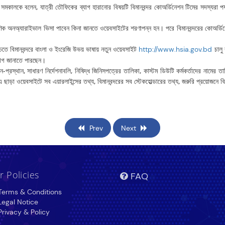
াম সমকালকে বলেন, যাত্রী তৌফিকের ব্যাগ হারানোর বিষয়টি বিমানবন্দর কোঅর্ডিনেশন টিমের সদস্যরা পর
ক্ষণিক অনঅ্যারাইভাল ভিসা পাবেন কিনা জানতে ওয়েবসাইটের শরণাপন্ন হন। পরে বিমানবন্দরের কোঅর
নিশ্চিতে বিমানবন্দরে বাংলা ও ইংরেজি উভয় ভাষায় নতুন ওয়েবসাইট
চালু 
http://www.hsia.gov.bd
যোগ জানাতে পারছেন।
মন-প্রস্থান, সাধারণ নির্দেশনাবলি, নিষিদ্ধ জিনিসপত্রের তালিকা, কাস্টম ডিউটি কর্মকর্তাদের নামের
 এ ছাড়া ওয়েবসাইটে সব এয়ারলাইন্সের তথ্য, বিমানবন্দরের সব স্টেকহোল্ডারের তথ্য, জরুরি প্রয়োজনে বিম
Prev
Next
r Policies
FAQ
erms & Conditions
egal Notice
rivacy & Policy