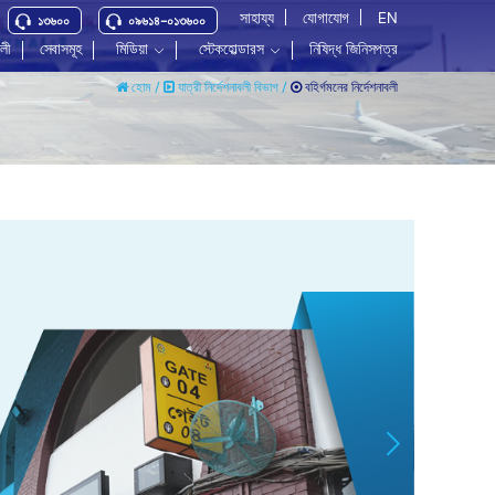
সাহায্য
যোগাযোগ
EN
১৩৬০০
০৯৬১৪-০১৩৬০০
বলী
সেবাসমূহ
মিডিয়া
স্টেকহোল্ডারস
নিষিদ্ধ জিনিসপত্র
বহির্গমনের নির্দেশনাবলী
হোম /
যাত্রী নির্দেশনাবলী বিভাগ /