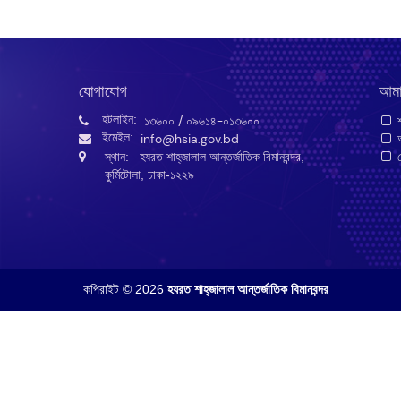
যোগাযোগ
আমা
হটলাইন:
১৩৬০০
/ ০৯৬১৪-০১৩৬০০
শ
ইমেইল:
info@hsia.gov.bd
আ
স্থান: হযরত শাহ্‌জালাল আন্তর্জাতিক বিমানবন্দর,
গ
কুর্মিটোলা, ঢাকা-১২২৯
কপিরাইট © 2026
হযরত শাহ্‌জালাল আন্তর্জাতিক বিমানবন্দর