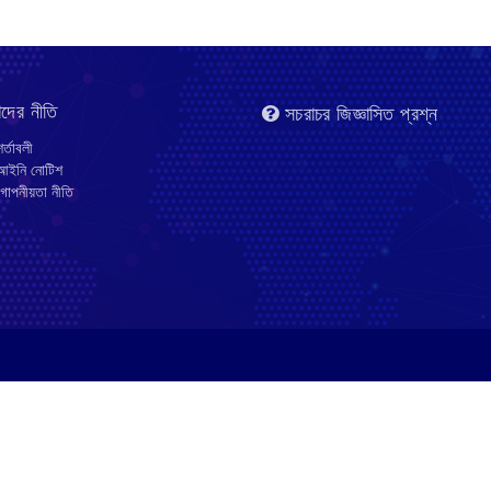
দের নীতি
সচরাচর জিজ্ঞাসিত প্রশ্ন
র্তাবলী
ইনি নোটিশ
োপনীয়তা নীতি