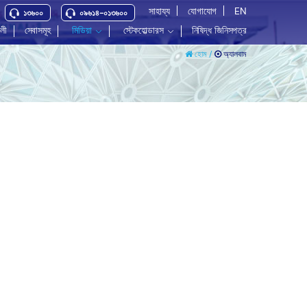
সাহায্য
যোগাযোগ
EN
১৩৬০০
০৯৬১৪-০১৩৬০০
বলী
সেবাসমূহ
মিডিয়া
স্টেকহোল্ডারস
নিষিদ্ধ জিনিসপত্র
অ্যালবাম
হোম /