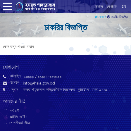
সাহায্য
যোগাযোগ
EN
চাকরির বিজ্ঞপ্তি
হোম /
চাকরির বিজ্ঞপ্তি
কোন তথ্য পাওয়া যায়নি
যোগাযোগ
হটলাইন:
১৩৬০০
/ ০৯৬১৪-০১৩৬০০
ইমেইল:
info@hsia.gov.bd
স্থান: হযরত শাহ্‌জালাল আন্তর্জাতিক বিমানবন্দর, কুর্মিটোলা, ঢাকা-১২২৯
আমাদের নীতি
শর্তাবলী
আইনি নোটিশ
গোপনীয়তা নীতি