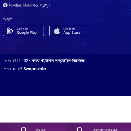
সচরাচর জিজ্ঞাসিত প্রশ্ন
অ্যাপ
কপিরাইট © 2026
হযরত শাহ্‌জালাল আন্তর্জাতিক বিমানবন্দর
পাওয়ারড বাই
Swapnoloke
১৩৬০০
০৯৬১৪-০১৩৬০০