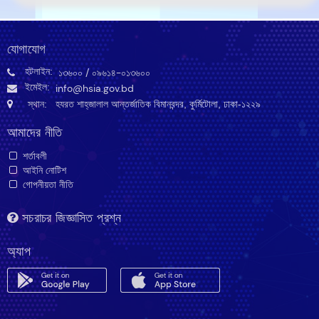
যোগাযোগ
হটলাইন:
১৩৬০০
/ ০৯৬১৪-০১৩৬০০
ইমেইল:
info@hsia.gov.bd
স্থান: হযরত শাহ্‌জালাল আন্তর্জাতিক বিমানবন্দর, কুর্মিটোলা, ঢাকা-১২২৯
আমাদের নীতি
শর্তাবলী
আইনি নোটিশ
গোপনীয়তা নীতি
সচরাচর জিজ্ঞাসিত প্রশ্ন
অ্যাপ