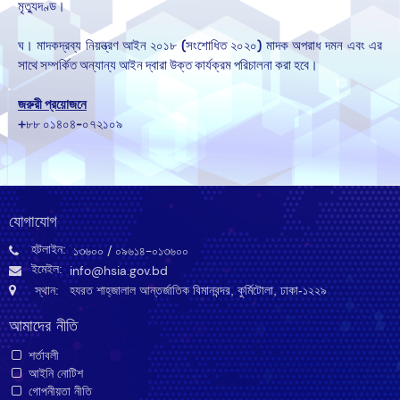
মৃত্যুদণ্ড।
ঘ। মাদকদ্রব্য নিয়ন্ত্রণ আইন ২০১৮ (সংশোধিত ২০২০) মাদক অপরাধ দমন এবং এর
সাথে সম্পর্কিত অন্যান্য আইন দ্বারা উক্ত কার্যক্রম পরিচালনা করা হবে।
জরুরী প্রয়োজনে
+৮৮ ০১৪০৪-০৭২১০৯
যোগাযোগ
হটলাইন:
১৩৬০০
/ ০৯৬১৪-০১৩৬০০
ইমেইল:
info@hsia.gov.bd
স্থান: হযরত শাহ্‌জালাল আন্তর্জাতিক বিমানবন্দর, কুর্মিটোলা, ঢাকা-১২২৯
আমাদের নীতি
শর্তাবলী
আইনি নোটিশ
গোপনীয়তা নীতি