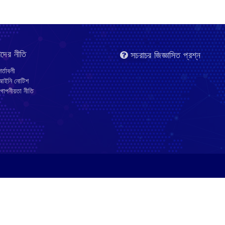
দের নীতি
সচরাচর জিজ্ঞাসিত প্রশ্ন
র্তাবলী
ইনি নোটিশ
োপনীয়তা নীতি