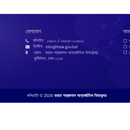
যোগাযোগ
আমা
হটলাইন:
১৩৬০০
/ ০৯৬১৪-০১৩৬০০
শ
ইমেইল:
info@hsia.gov.bd
আ
স্থান: হযরত শাহ্‌জালাল আন্তর্জাতিক বিমানবন্দর,
গ
কুর্মিটোলা, ঢাকা-১২২৯
কপিরাইট © 2026
হযরত শাহ্‌জালাল আন্তর্জাতিক বিমানবন্দর