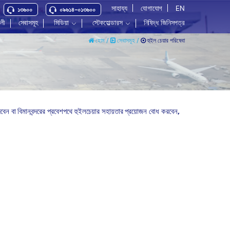
সাহায্য
যোগাযোগ
EN
১৩৬০০
০৯৬১৪-০১৩৬০০
বলী
সেবাসমূহ
মিডিয়া
স্টেকহোল্ডারস
নিষিদ্ধ জিনিসপত্র
হুইল চেয়ার পরিষেবা
হোম /
সেবাসমূহ /
িবেন বা বিমানবন্দরের প্রবেশপথে হুইলচেয়ার সহায়তার প্রয়োজন বোধ করবেন,