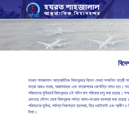
বিদেশ
হযরত
শাহজালাল
আন্তর্জাতিক
বিমানবন্দরে
বিদেশ
ফেরত
সম্মানিত
যাত্রী
সা
যাত্রা
আরও
সহজ
,
আরামদায়ক
এবং
যাত্রাপথের
ভোগান্তি
লাঘব
হবে।
গ
পরিবহনের
সুবিধার্থে
বিমানবন্দরে
এই
শাটল
বাস
পরিষেবা
চালু
করা
হয়েছে।
সম্
রেলওয়ে
স্টেশন
থেকে
বিমানবন্দর
পর্যন্ত
আসা
-
যাওয়ার
ব্যবস্থা
করা
হয়েছে
পরিবহনের সুবিধা, পর্যাপ্ত নিরাপত্তা ব্যবস্থা, ফ্রি ওয়াইফাই এবং প্রবী
টাকা।