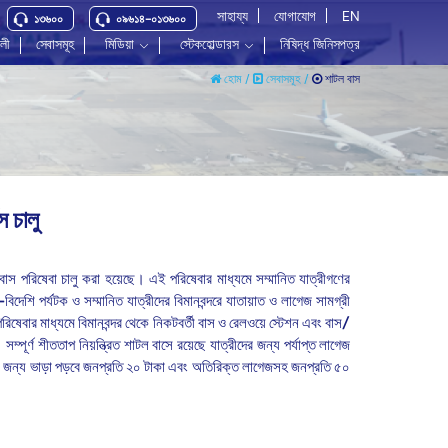
সাহায্য
যোগাযোগ
EN
১৩৬০০
০৯৬১৪-০১৩৬০০
বলী
সেবাসমূহ
মিডিয়া
স্টেকহোল্ডারস
নিষিদ্ধ জিনিসপত্র
শাটল বাস
হোম /
সেবাসমূহ /
স চালু
বাস
পরিষেবা
চালু
করা
হয়েছে।
এই
পরিষেবার
মাধ্যমে
সম্মানিত
যাত্রীগণের
-
বিদেশি
পর্যটক
ও
সম্মানিত
যাত্রীদের
বিমানবন্দরে
যাতায়াত
ও
লাগেজ
সামগ্রী
পরিষেবার
মাধ্যমে
বিমানবন্দর
থেকে
নিকটবর্তী
বাস
ও
রেলওয়ে
স্টেশন
এবং
বাস
/
সম্পূর্ণ শীততাপ নিয়ন্ত্রিত শাটল বাসে রয়েছে যাত্রীদের জন্য পর্যাপ্ত লাগেজ
যবহারের জন্য ভাড়া পড়বে জনপ্রতি ২০ টাকা এবং অতিরিক্ত লাগেজসহ জনপ্রতি ৫০