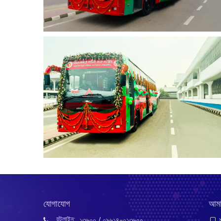
যোগাযোগ
আমা
হটলাইন:
১৩৬০০
/ ০৯৬১৪-০১৩৬০০
শ