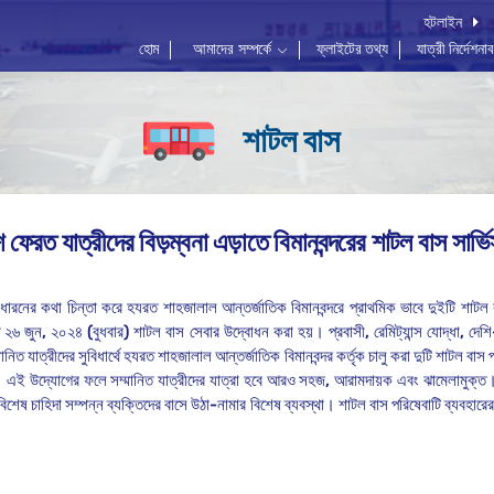
হটলাইন
হোম
আমাদের সম্পর্কে
ফ্লাইটের তথ্য
যাত্রী নির্দেশনা
শাটল বাস
 ফেরত যাত্রীদের বিড়ম্বনা এড়াতে বিমানবন্দরের শাটল বাস সার্ভি
ধারনের
কথা
চিন্তা
করে
হযরত
শাহজালাল
আন্তর্জাতিক
বিমানবন্দরে
প্রাথমিক
ভাবে
দুইটি
শাটল
ত
২৬
জুন
,
২০২৪
(
বুধবার
)
শাটল
বাস
সেবার
উদ্বোধন
করা
হয়।
প্রবাসী
,
রেমিট্যান্স
যোদ্ধা
,
দেশি
মানিত
যাত্রীদের
সুবিধার্থে
হযরত
শাহজালাল
আন্তর্জাতিক
বিমানবন্দর
কর্তৃক
চালু
করা
দুটি
শাটল
বাস
।
এই
উদ্যোগের
ফলে
সম্মানিত
যাত্রীদের
যাত্রা
হবে
আরও
সহজ
,
আরামদায়ক
এবং
ঝামেলামুক্ত। 
ণ ও বিশেষ চাহিদা সম্পন্ন ব্যক্তিদের বাসে উঠা-নামার বিশেষ ব্যবস্থা। শাটল বাস পরিষেবাটি ব্