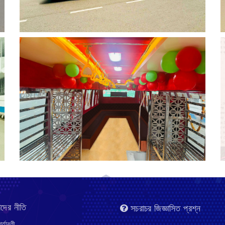
দের নীতি
সচরাচর জিজ্ঞাসিত প্রশ্ন
র্তাবলী