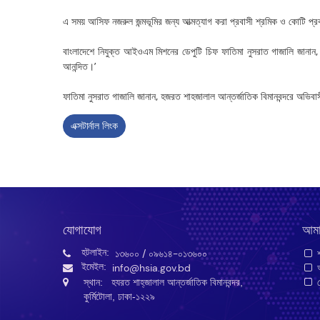
এ সময় আসিফ নজরুল জন্মভূমির জন্য আত্মত্যাগ করা প্রবাসী শ্রমিক ও কোটি প্রব
বাংলাদেশে নিযুক্ত আইওএম মিশনের ডেপুটি চিফ ফাতিমা নুসরাত গাজালি জানান
আনন্দিত।’
ফাতিমা নুসরাত গাজালি জানান, হজরত শাহজালাল আন্তর্জাতিক বিমানবন্দরে অভি
এক্সটার্নাল লিংক
যোগাযোগ
আমা
হটলাইন:
১৩৬০০
/ ০৯৬১৪-০১৩৬০০
শ
ইমেইল:
info@hsia.gov.bd
আ
স্থান: হযরত শাহ্‌জালাল আন্তর্জাতিক বিমানবন্দর,
গ
কুর্মিটোলা, ঢাকা-১২২৯