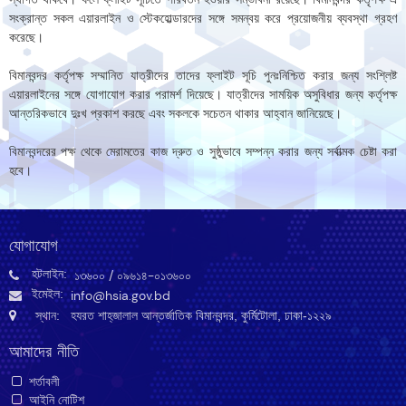
সংক্রান্ত সকল এয়ারলাইন ও স্টেকহোল্ডারদের সঙ্গে সমন্বয় করে প্রয়োজনীয় ব্যবস্থা গ্রহণ
করেছে।
বিমানবন্দর কর্তৃপক্ষ সম্মানিত যাত্রীদের তাদের ফ্লাইট সূচি পুনঃনিশ্চিত করার জন্য সংশ্লিষ্ট
এয়ারলাইনের সঙ্গে যোগাযোগ করার পরামর্শ দিয়েছে। যাত্রীদের সাময়িক অসুবিধার জন্য কর্তৃপক্ষ
আন্তরিকভাবে দুঃখ প্রকাশ করছে এবং সকলকে সচেতন থাকার আহ্বান জানিয়েছে।
বিমানবন্দরের পক্ষ থেকে মেরামতের কাজ দ্রুত ও সুষ্ঠুভাবে সম্পন্ন করার জন্য সর্বাত্মক চেষ্টা করা
হবে।
যোগাযোগ
হটলাইন:
১৩৬০০
/ ০৯৬১৪-০১৩৬০০
ইমেইল:
info@hsia.gov.bd
স্থান: হযরত শাহ্‌জালাল আন্তর্জাতিক বিমানবন্দর, কুর্মিটোলা, ঢাকা-১২২৯
আমাদের নীতি
শর্তাবলী
আইনি নোটিশ